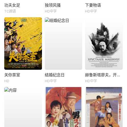
功夫女足
独领风骚
下妻物语
TC国语
HD中字
HD中字
关你茶室
结婚纪念日
赫鲁斯塔廖夫，开车！
HD
HD中字
HD中字