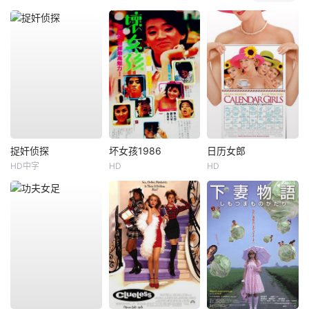
捉奸侦探
坏女孩1986
日历女郎
HD中字
HD
HD