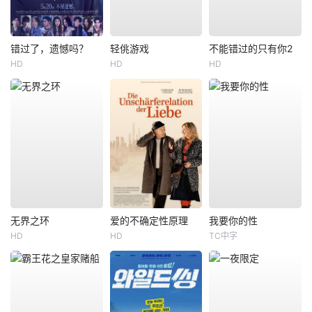
错过了，遗憾吗？
轻佻游戏
不能错过的只有你2
HD
HD
HD
无界之环
爱的不确定性原理
我要你的性
HD
HD
TC中字