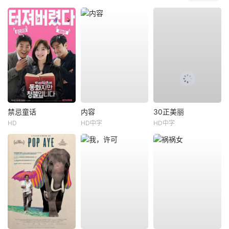
禁忌童话
内容
30正美丽
HD
HD中字
HD中字