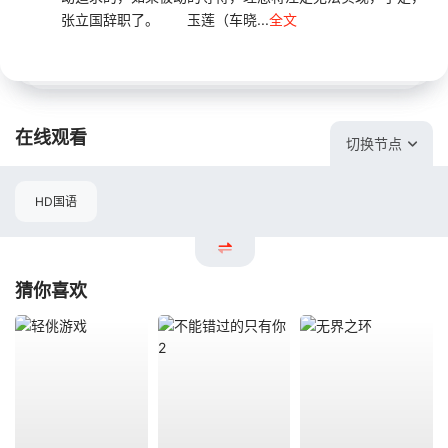
张立国辞职了。 玉莲（车晓...
全文
在线观看
切换节点
HD国语
猜你喜欢