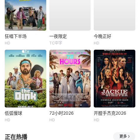
狂唱下半场
一夜限定
今晚正好
HD
TC中字
HD
低弧慢球
72小时2026
开膛手杰克2026
HD
HD
HD
正在热播
更多