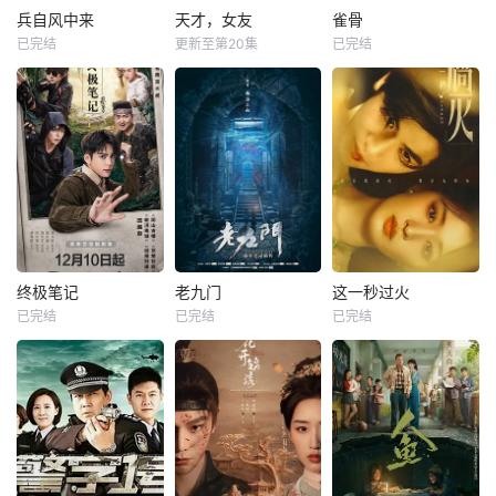
兵自风中来
天才，女友
雀骨
已完结
更新至第20集
已完结
终极笔记
老九门
这一秒过火
已完结
已完结
已完结