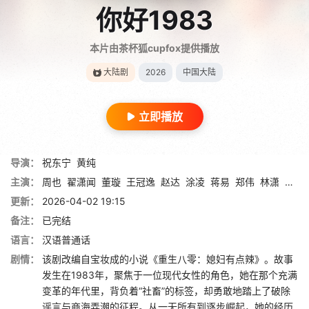
你好1983
本片由茶杯狐cupfox提供播放
大陆剧
2026
中国大陆
立即播放
导演：
祝东宁
黄纯
主演：
周也
翟潇闻
董璇
王冠逸
赵达
涂凌
蒋易
郑伟
林潇
樊霖
更新：
2026-04-02 19:15
备注：
已完结
语言：
汉语普通话
剧情：
该剧改编自宝妆成的小说《重生八零：媳妇有点辣》。故事
发生在1983年，聚焦于一位现代女性的角色，她在那个充满
变革的年代里，背负着“社畜”的标签，却勇敢地踏上了破除
谣言与商海弄潮的征程。从一无所有到逐步崛起，她的经历