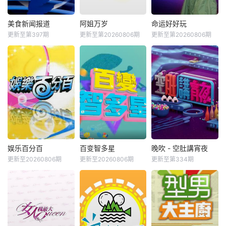
美食新闻报道
阿姐万岁
命运好好玩
更新至第397期
更新至第20260806期
更新至第20260806期
娱乐百分百
百变智多星
晚吹 - 空肚講宵夜
更新至20260806期
更新至20260806期
更新至第334期