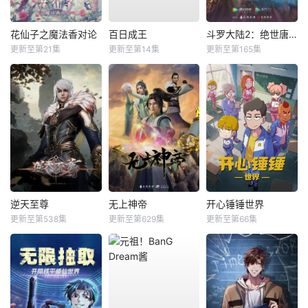
花仙子之魔法香对论
百日成王
斗罗大陆2：绝世唐门
更新至第21集
更新至第14集
更新至第165集
逆天至尊
无上神帝
开心锤锤世界
更新至第538集
更新至第629集
更新至第66集