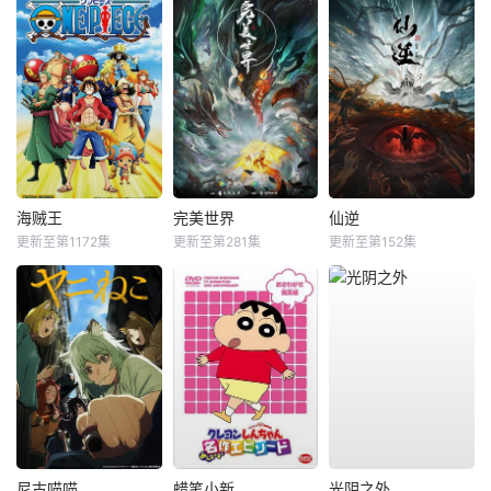
海贼王
完美世界
仙逆
更新至第1172集
更新至第281集
更新至第152集
尼古喵喵
蜡笔小新
光阴之外