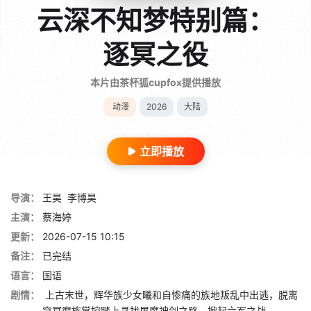
云深不知梦特别篇：
逐冥之役
本片由茶杯狐cupfox提供播放
动漫
2026
大陆
立即播放
导演：
王昊
李博昊
主演：
蔡海婷
更新：
2026-07-15 10:15
备注：
已完结
语言：
国语
剧情：
上古末世，辉华族少女曦和自惨痛的族地叛乱中出逃，脱离
穹冥魔族掌控踏上寻找屠魔神剑之路，掀起六军之战。