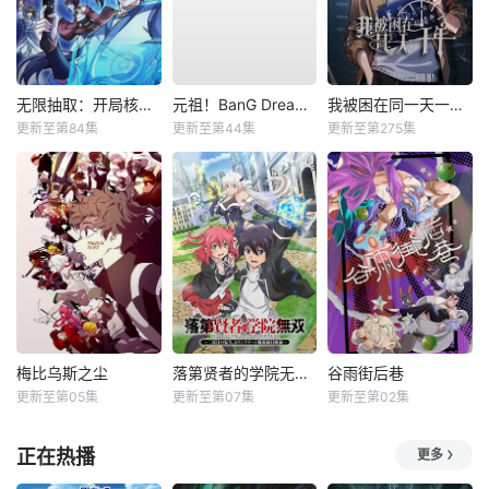
无限抽取：开局核平修仙世界动态漫
元祖！BanG Dream酱
我被困在同一天一千年动态漫
更新至第84集
更新至第44集
更新至第275集
梅比乌斯之尘
落第贤者的学院无双第二回转生，S等级作弊魔术师冒险记
谷雨街后巷
更新至第05集
更新至第07集
更新至第02集
正在热播
更多