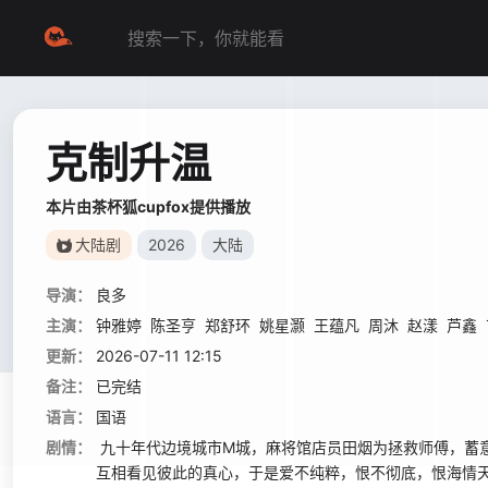
克制升温
本片由茶杯狐cupfox提供播放
大陆剧
2026
大陆
导演：
良多
主演：
钟雅婷
陈圣亨
郑舒环
姚星灏
王蕴凡
周沐
赵漾
芦鑫
更新：
2026-07-11 12:15
备注：
已完结
语言：
国语
剧情：
九十年代边境城市M城，麻将馆店员田烟为拯救师傅，蓄
互相看见彼此的真心，于是爱不纯粹，恨不彻底，恨海情