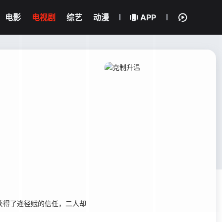
电影
电视剧
综艺
动漫
APP
获得了逄径赋的信任，二人却