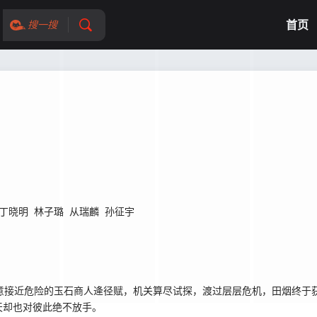
首页
搜一搜
丁晓明
林子璐
从瑞麟
孙征宇
意接近危险的玉石商人逄径赋，机关算尽试探，渡过层层危机，田烟终于
天却也对彼此绝不放手。