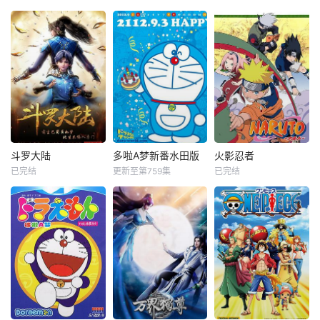
斗罗大陆
多啦A梦新番水田版
火影忍者
已完结
更新至第759集
已完结