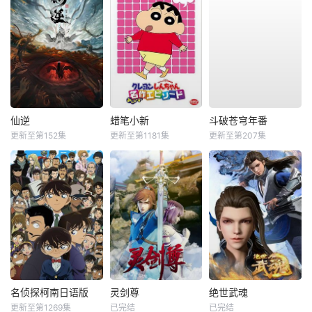
仙逆
蜡笔小新
斗破苍穹年番
更新至第152集
更新至第1181集
更新至第207集
名侦探柯南日语版
灵剑尊
绝世武魂
更新至第1269集
已完结
已完结