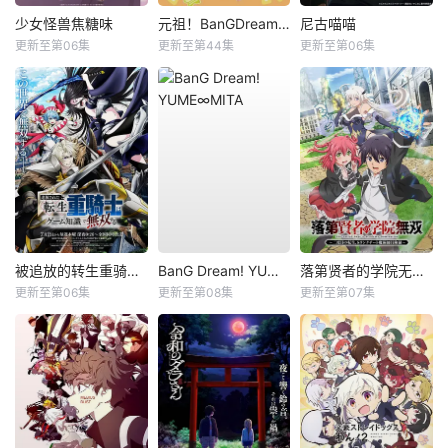
少女怪兽焦糖味
元祖！BanGDream酱
尼古喵喵
更新至第06集
更新至第44集
更新至第06集
被追放的转生重骑士用游戏知识开无双
BanG Dream! YUME∞MITA
落第贤者的学院无双第二回转生，S等级作弊魔术师冒险记
更新至第06集
更新至第08集
更新至第07集