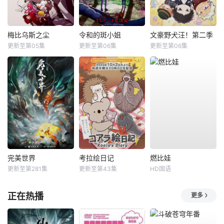
梅比乌斯之尘
令和的斑小姐
文豪野犬汪！第二季
更新至第05集
更新至第06集
更新至第06集
完美世界
考拉绘日记
燃比娃
更新至第281集
更新至第43集
HD国语
正在热播
更多