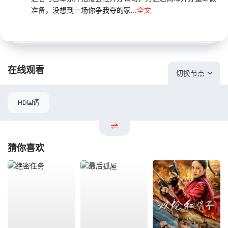
准备，没想到一场你争我夺的家...
全文
在线观看
切换节点
HD国语
猜你喜欢