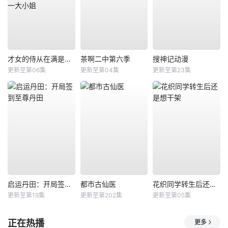
才女的侍从在满是高岭之花的贵族学校暗中照顾（毫无生活自理能力的）学院第一大小姐
茶啊二中第六季
搜神记动漫
更新至第06集
更新至第04集
更新至第23集
启运丹田：开局签到至尊丹田
都市古仙医
花织同学转生后还是想干架
更新至第19集
更新至第202集
更新至第05集
正在热播
更多