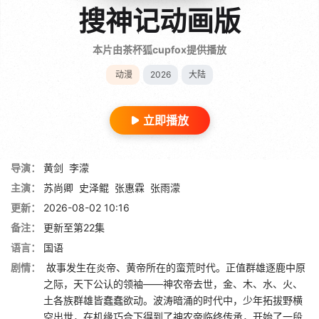
搜神记动画版
本片由茶杯狐cupfox提供播放
动漫
2026
大陆
立即播放
导演：
黄剑
李濛
主演：
苏尚卿
史泽鲲
张惠霖
张雨濛
更新：
2026-08-02 10:16
备注：
更新至第22集
语言：
国语
剧情：
故事发生在炎帝、黄帝所在的蛮荒时代。正值群雄逐鹿中原
之际，天下公认的领袖——神农帝去世，金、木、水、火、
土各族群雄皆蠢蠢欲动。波涛暗涌的时代中，少年拓拔野横
空出世，在机缘巧合下得到了神农帝临终传承，开始了一段