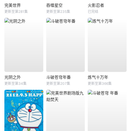
完美世界
吞噬星空
火影忍者
更新至第281集
更新至第235集
已完结
光阴之外
斗破苍穹年番
炼气十万年
更新至第34集
更新至第207集
更新至第366集