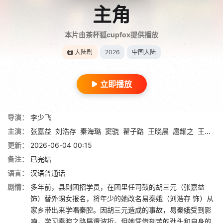
主角
本片由茶杯狐cupfox提供播放
大陆剧
2026
中国大陆
立即播放
导演：
李少飞
主演：
张嘉益
刘浩存
秦海璐
窦骁
翟子路
王晓晨
扈耀之
王海燕
更新：
2026-06-04 00:15
备注：
已完结
语言：
汉语普通话
剧情：
多年前，县剧团招学员，在团里任司鼓的胡三元（张嘉益
饰）替外甥女报名，将年少的她改名易秦娥（刘浩存 饰）从
家乡带出来学唱秦腔。因胡三元造成的事故，易秦娥受到影
响，学习秦腔之路屡遭波折。但她凭借刻苦的劲头和自身的