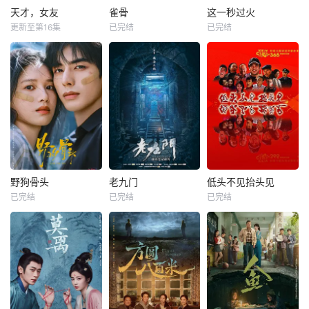
天才，女友
雀骨
这一秒过火
更新至第16集
已完结
已完结
野狗骨头
老九门
低头不见抬头见
已完结
已完结
已完结