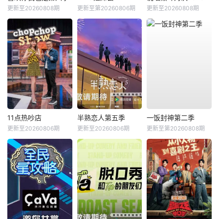
更新至20260808期
更新至第20260806期
更新至20260808期
11点热吵店
半熟恋人第五季
一饭封神第二季
更新至20260806期
更新至20260806期
更新至第20260808期