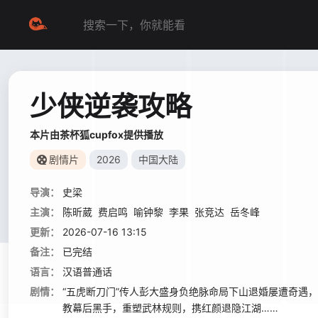
少侠逆袭攻略
本片由茶杯狐cupfox提供播放
剧情片
2026
中国大陆
导演：
史梁
主演：
陈昕葳
费启鸣
喻钟黎
李果
张竞达
岳冬峰
更新：
2026-07-16 13:15
备注：
已完结
语言：
汉语普通话
剧情：
“五虎断刀门”传人彭大盛身负绝脉命局下山退婚屡遭奇遇
教幕后黑手，重塑武林规则，携红颜退隐江湖……