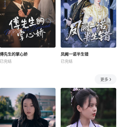
傅先生的掌心娇
凤阙一诺半生错
已完结
已完结
更多