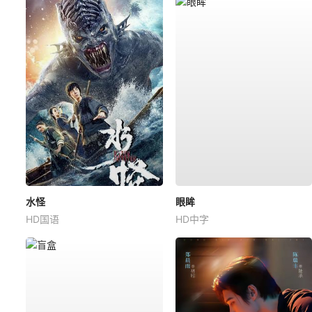
水怪
眼眸
HD国语
HD中字