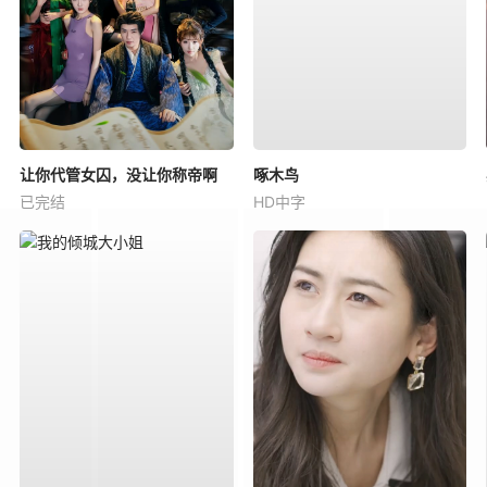
让你代管女囚，没让你称帝啊
啄木鸟
已完结
HD中字