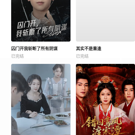
囚门开我斩断了所有阴谋
其实不是重逢
已完结
已完结