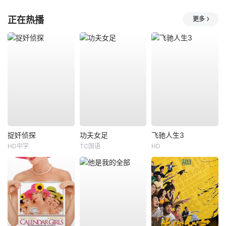
正在热播
更多
捉奸侦探
功夫女足
飞驰人生3
HD中字
TC国语
HD