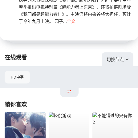
春季推出电视特别篇《超能力者上东京》，还将拍摄剧场版
《我们都是超能力者！》。主演仍将由染谷将太担任，预计
于今年九月上映。 园子...
全文
在线观看
切换节点
HD中字
猜你喜欢