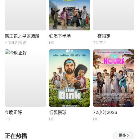
霸王花之皇家赌船
狂唱下半场
一夜限定
HD国语|粤语
HD
TC中字
今晚正好
低弧慢球
72小时2026
HD
HD
HD
正在热播
更多