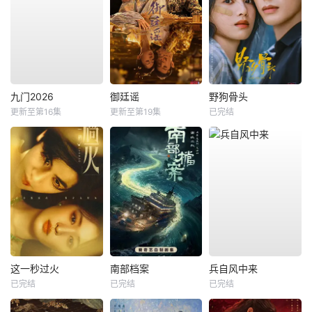
九门2026
御廷谣
野狗骨头
更新至第16集
更新至第19集
已完结
这一秒过火
南部档案
兵自风中来
已完结
已完结
已完结