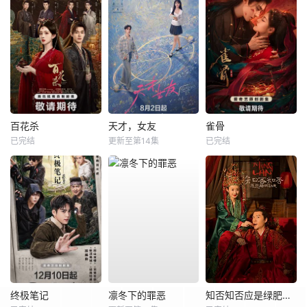
百花杀
天才，女友
雀骨
已完结
更新至第14集
已完结
终极笔记
凛冬下的罪恶
知否知否应是绿肥红瘦