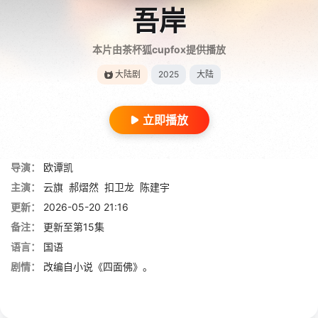
吾岸
本片由茶杯狐cupfox提供播放
大陆剧
2025
大陆
立即播放
导演：
欧谭凯
主演：
云旗
郝熠然
扣卫龙
陈建宇
更新：
2026-05-20 21:16
备注：
更新至第15集
语言：
国语
剧情：
改编自小说《四面佛》。