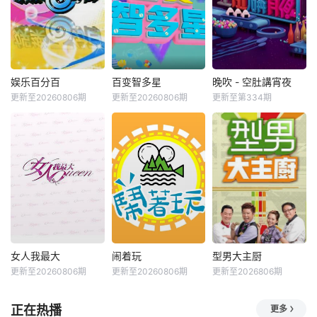
娱乐百分百
百变智多星
晚吹 - 空肚講宵夜
更新至20260806期
更新至20260806期
更新至第334期
女人我最大
闹着玩
型男大主厨
更新至20260806期
更新至20260806期
更新至2026806期
正在热播
更多