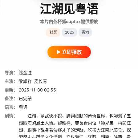
江湖见粤语
本片由茶杯狐cupfox提供播放
综艺
2025
香港
立即播放
导演：
陈金胜
主演：
黎耀祥
麦长青
更新：
2025-11-30 02:55
备注：
已完结
语言：
粤语
剧情：
江湖，是武俠小說、詩詞歌賦的傳奇世界，也凝聚了五
湖四海的風土人情。黎耀祥、麥長青兩位「師兄弟」再闖江
湖，跟隨小說名著俠客才子的足跡，吃盡大江南北美食，探
索歷史古蹟與文化情懷。穿梭浙江、江蘇、湖南、陝西、貴