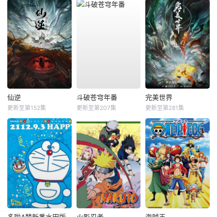
仙逆
斗破苍穹年番
完美世界
更新至第152集
更新至第207集
更新至第281集
多啦A梦新番水田版
火影忍者
海贼王