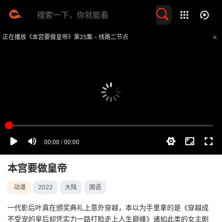
留言求片
正在播放《本宫要做皇帝》第25集 - 线路二节点
提醒
不要轻易相信视频中的任何广告，谨防上当受骗
技巧
如遇视频无法播放或加载速度慢，可尝试切换播放线路
本宫要做皇帝
动漫
2022
大陆
国语
一代影后叶真在颁奖典礼上意外穿越，本以为手里拿的是《穿越成
不受宠的皇后却凭实力一路打脸走上人生巅峰》诸如此类的女主剧