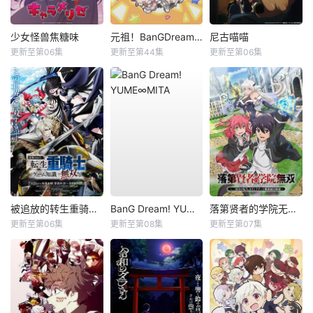
少女怪兽焦糖味
元祖！BanGDream酱
尼古喵喵
更新至第06集
更新至第44集
更新至第06集
被追放的转生重骑士用游戏知识开无双
BanG Dream! YUME∞MITA
落第贤者的学院无双第二回转生，S等级作弊魔术师冒险记
更新至第06集
更新至第08集
更新至第07集